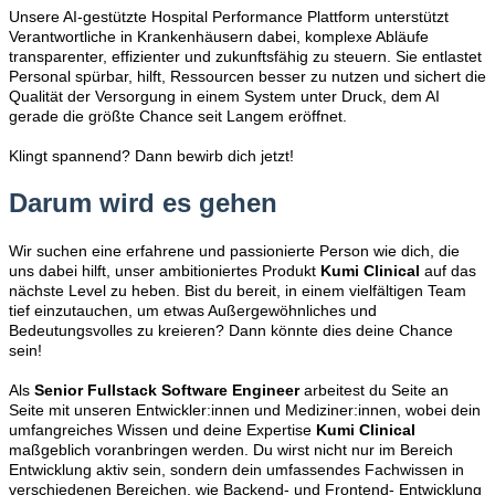
Unsere AI-gestützte Hospital Performance Plattform unterstützt
Verantwortliche in Krankenhäusern dabei, komplexe Abläufe
transparenter, effizienter und zukunftsfähig zu steuern. Sie entlastet
Personal spürbar, hilft, Ressourcen besser zu nutzen und sichert die
Qualität der Versorgung in einem System unter Druck, dem AI
gerade die größte Chance seit Langem eröffnet.
Klingt spannend? Dann bewirb dich jetzt!
Darum wird es gehen
Wir suchen eine erfahrene und passionierte Person wie dich, die
uns dabei hilft, unser ambitioniertes Produkt
Kumi Clinical
auf das
nächste Level zu heben. Bist du bereit, in einem vielfältigen Team
tief einzutauchen, um etwas Außergewöhnliches und
Bedeutungsvolles zu kreieren? Dann könnte dies deine Chance
sein!
Als
Senior Fullstack Software Enginee
r
arbeitest du Seite an
Seite mit unseren Entwickler:innen und Mediziner:innen, wobei dein
umfangreiches Wissen und deine Expertise
Kumi Clinical
maßgeblich voranbringen werden. Du wirst nicht nur im Bereich
Entwicklung aktiv sein, sondern dein umfassendes Fachwissen in
verschiedenen Bereichen, wie Backend- und Frontend- Entwicklung