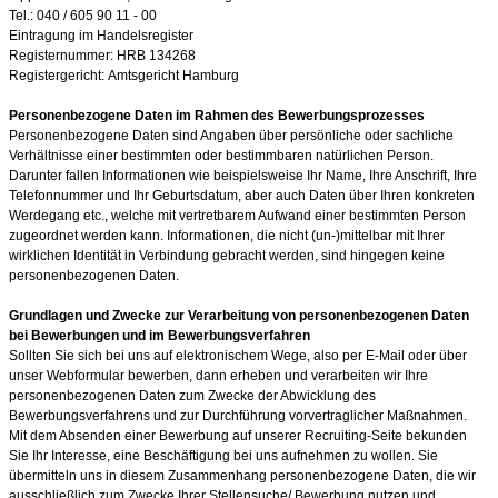
Tel.: 040 / 605 90 11 - 00
Eintragung im Handelsregister
Registernummer:
HRB 134268
Registergericht:
Amtsgericht Hamburg
Personenbezogene Daten im Rahmen des Bewerbungsprozesses
Personenbezogene Daten sind Angaben über persönliche oder sachliche
Verhältnisse einer bestimmten oder bestimmbaren natürlichen Person.
Darunter fallen Informationen wie beispielsweise Ihr Name, Ihre Anschrift, Ihre
Telefonnummer und Ihr Geburtsdatum, aber auch Daten über Ihren konkreten
Werdegang etc., welche mit vertretbarem Aufwand einer bestimmten Person
zugeordnet werden kann. Informationen, die nicht (un-)mittelbar mit Ihrer
wirklichen Identität in Verbindung gebracht werden, sind hingegen keine
personenbezogenen Daten.
Grundlagen und Zwecke zur Verarbeitung von personenbezogenen Daten
bei Bewerbungen und im Bewerbungsverfahren
Sollten Sie sich bei uns auf elektronischem Wege, also per E-Mail oder über
unser Webformular bewerben, dann erheben und verarbeiten wir Ihre
personenbezogenen Daten zum Zwecke der Abwicklung des
Bewerbungsverfahrens und zur Durchführung vorvertraglicher Maßnahmen.
Mit dem Absenden einer Bewerbung auf unserer Recruiting-Seite bekunden
Sie Ihr Interesse, eine Beschäftigung bei uns aufnehmen zu wollen. Sie
übermitteln uns in diesem Zusammenhang personenbezogene Daten, die wir
ausschließlich zum Zwecke Ihrer Stellensuche/ Bewerbung nutzen und