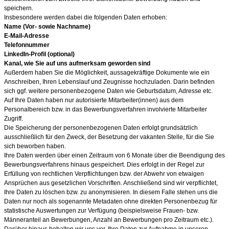
speichern.
Insbesondere werden dabei die folgenden Daten erhoben:
Name (Vor- sowie Nachname)
E-Mail-Adresse
Telefonnummer
LinkedIn-Profil (optional)
Kanal, wie Sie auf uns aufmerksam geworden sind
Außerdem haben Sie die Möglichkeit, aussagekräftige Dokumente wie ein
Anschreiben, Ihren Lebenslauf und Zeugnisse hochzuladen. Darin befinden
sich ggf. weitere personenbezogene Daten wie Geburtsdatum, Adresse etc.
Auf Ihre Daten haben nur autorisierte Mitarbeiter(innen) aus dem
Personalbereich bzw. in das Bewerbungsverfahren involvierte Mitarbeiter
Zugriff.
Die Speicherung der personenbezogenen Daten erfolgt grundsätzlich
ausschließlich für den Zweck, der Besetzung der vakanten Stelle, für die Sie
sich beworben haben.
Ihre Daten werden über einen Zeitraum von 6 Monate über die Beendigung des
Bewerbungsverfahrens hinaus gespeichert. Dies erfolgt in der Regel zur
Erfüllung von rechtlichen Verpflichtungen bzw. der Abwehr von etwaigen
Ansprüchen aus gesetzlichen Vorschriften. Anschließend sind wir verpflichtet,
Ihre Daten zu löschen bzw. zu anonymisieren. In diesem Falle stehen uns die
Daten nur noch als sogenannte Metadaten ohne direkten Personenbezug für
statistische Auswertungen zur Verfügung (beispielsweise Frauen- bzw.
Männeranteil an Bewerbungen, Anzahl an Bewerbungen pro Zeitraum etc.).
Darüber hinaus behalten wir uns vor, Ihre Daten zur Aufnahme in unseren