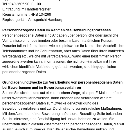
Tel.: 040 / 605 90 11 - 00
Eintragung im Handelsregister
Registernummer:
HRB 134268
Registergericht:
Amtsgericht Hamburg
Personenbezogene Daten im Rahmen des Bewerbungsprozesses
Personenbezogene Daten sind Angaben über persönliche oder sachliche
Verhältnisse einer bestimmten oder bestimmbaren natürlichen Person.
Darunter fallen Informationen wie beispielsweise Ihr Name, Ihre Anschrift, Ihre
Telefonnummer und Ihr Geburtsdatum, aber auch Daten über Ihren konkreten
Werdegang etc., welche mit vertretbarem Aufwand einer bestimmten Person
zugeordnet werden kann. Informationen, die nicht (un-)mittelbar mit Ihrer
wirklichen Identität in Verbindung gebracht werden, sind hingegen keine
personenbezogenen Daten.
Grundlagen und Zwecke zur Verarbeitung von personenbezogenen Daten
bei Bewerbungen und im Bewerbungsverfahren
Sollten Sie sich bei uns auf elektronischem Wege, also per E-Mail oder über
unser Webformular bewerben, dann erheben und verarbeiten wir Ihre
personenbezogenen Daten zum Zwecke der Abwicklung des
Bewerbungsverfahrens und zur Durchführung vorvertraglicher Maßnahmen.
Mit dem Absenden einer Bewerbung auf unserer Recruiting-Seite bekunden
Sie Ihr Interesse, eine Beschäftigung bei uns aufnehmen zu wollen. Sie
übermitteln uns in diesem Zusammenhang personenbezogene Daten, die wir
ausschließlich zum Zwecke Ihrer Stellensuche/ Bewerbung nutzen und