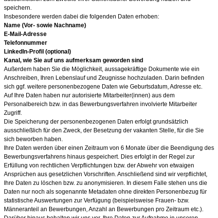
speichern.
Insbesondere werden dabei die folgenden Daten erhoben:
Name (Vor- sowie Nachname)
E-Mail-Adresse
Telefonnummer
LinkedIn-Profil (optional)
Kanal, wie Sie auf uns aufmerksam geworden sind
Außerdem haben Sie die Möglichkeit, aussagekräftige Dokumente wie ein
Anschreiben, Ihren Lebenslauf und Zeugnisse hochzuladen. Darin befinden
sich ggf. weitere personenbezogene Daten wie Geburtsdatum, Adresse etc.
Auf Ihre Daten haben nur autorisierte Mitarbeiter(innen) aus dem
Personalbereich bzw. in das Bewerbungsverfahren involvierte Mitarbeiter
Zugriff.
Die Speicherung der personenbezogenen Daten erfolgt grundsätzlich
ausschließlich für den Zweck, der Besetzung der vakanten Stelle, für die Sie
sich beworben haben.
Ihre Daten werden über einen Zeitraum von 6 Monate über die Beendigung des
Bewerbungsverfahrens hinaus gespeichert. Dies erfolgt in der Regel zur
Erfüllung von rechtlichen Verpflichtungen bzw. der Abwehr von etwaigen
Ansprüchen aus gesetzlichen Vorschriften. Anschließend sind wir verpflichtet,
Ihre Daten zu löschen bzw. zu anonymisieren. In diesem Falle stehen uns die
Daten nur noch als sogenannte Metadaten ohne direkten Personenbezug für
statistische Auswertungen zur Verfügung (beispielsweise Frauen- bzw.
Männeranteil an Bewerbungen, Anzahl an Bewerbungen pro Zeitraum etc.).
Darüber hinaus behalten wir uns vor, Ihre Daten zur Aufnahme in unseren